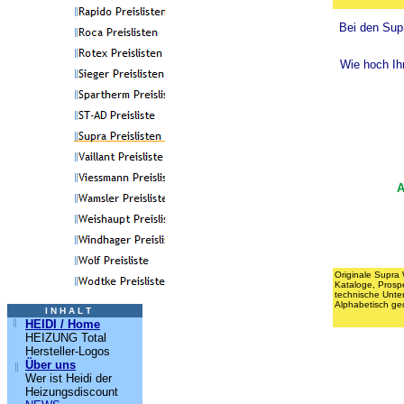
Bei den Supr
Wie hoch Ih
A
Originale Supra 
Kataloge, Prosp
technische Unte
Alphabetisch ge
I N H A L T
HEIDI / Home
HEIZUNG Total
Hersteller-Logos
Über uns
Wer ist Heidi der
Heizungsdiscount