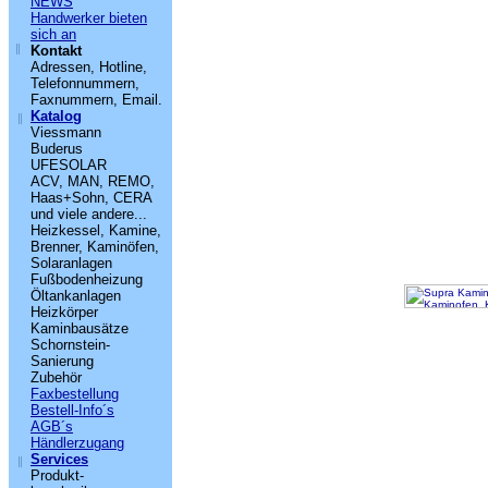
NEWS
Handwerker bieten
sich an
Kontakt
Adressen, Hotline,
Telefonnummern,
Faxnummern, Email.
Katalog
Viessmann
Buderus
UFESOLAR
ACV, MAN, REMO,
Haas+Sohn, CERA
und viele andere...
Heizkessel, Kamine,
Brenner, Kaminöfen,
Solaranlagen
Fußbodenheizung
Öltankanlagen
Heizkörper
Kaminbausätze
Schornstein-
Sanierung
Zubehör
Faxbestellung
Bestell-Info´s
AGB´s
Händlerzugang
Services
Produkt-