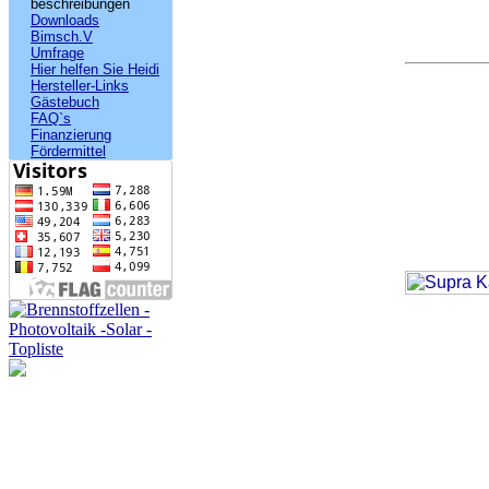
beschreibungen
Downloads
Bimsch.V
Umfrage
Hier helfen Sie Heidi
Hersteller-Links
Gästebuch
FAQ`s
Finanzierung
Fördermittel