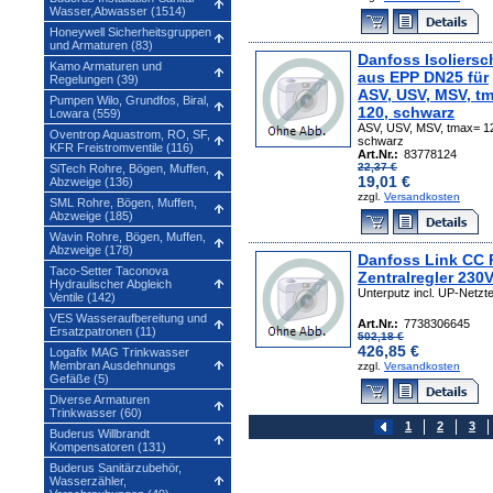
Wasser,Abwasser (1514)
Honeywell Sicherheitsgruppen
und Armaturen (83)
Danfoss Isoliersc
Kamo Armaturen und
aus EPP DN25 für
Regelungen (39)
ASV, USV, MSV, t
Pumpen Wilo, Grundfos, Biral,
120, schwarz
Lowara (559)
ASV, USV, MSV, tmax= 1
Oventrop Aquastrom, RO, SF,
schwarz
KFR Freistromventile (116)
Art.Nr.:
83778124
22,37 €
SiTech Rohre, Bögen, Muffen,
19,01 €
Abzweige (136)
zzgl.
Versandkosten
SML Rohre, Bögen, Muffen,
Abzweige (185)
Wavin Rohre, Bögen, Muffen,
Abzweige (178)
Danfoss Link CC
Taco-Setter Taconova
Zentralregler 230
Hydraulischer Abgleich
Unterputz incl. UP-Netzte
Ventile (142)
VES Wasseraufbereitung und
Art.Nr.:
7738306645
Ersatzpatronen (11)
502,18 €
426,85 €
Logafix MAG Trinkwasser
Membran Ausdehnungs
zzgl.
Versandkosten
Gefäße (5)
Diverse Armaturen
Trinkwasser (60)
1
2
3
Buderus Willbrandt
Kompensatoren (131)
Buderus Sanitärzubehör,
Wasserzähler,