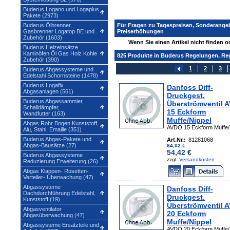
Buderus Logano und Logaplus
Pakete (2973)
Buderus Ölbrenner,
Für Fragen zu Tagespreisen, Sonderange
Gasbrenner Logatop BE und
Preiserhöhungen
Zubehör (1603)
Wenn Sie einen Artikel nicht finden 
Buderus Heizeinsätze
Kaminöfen Öl Gas Holz Kohle
825 Produkte in Buderus Regelungen, Re
Zubehör (390)
1
2
3
Buderus Abgassysteme und
Edelstahl Schornsteine (1478)
Buderus Logafix
Danfoss Diff-
Abgasanlagen (561)
Druckgest.
Buderus Abgassammler,
Überströmventil 
Schalldämpfer,
15 Eckform
Wandfutter (163)
Muffe/Nippel
Abgas Rohr Bogen Kunststoff,
AVDO 15 Eckform Muffe/
Alu, Stahl, Emaille (351)
Buderus Abgas-Pakete und
Art.Nr.:
81281068
Abgas-Bausätze (27)
64,02 €
54,42 €
Buderus Abgassysteme
zzgl.
Versandkosten
Reduzierung Erweiterung (26)
Abgas Klappen- Rosetten-
Verteiler- Überwachung (47)
Abgassysteme
Danfoss Diff-
Dachdurchführung Edelstahl,
Druckgest.
Kunststoff (19)
Überströmventil 
Abgasventilator
20 Eckform
Abgasüberwachung (47)
Muffe/Nippel
Abgassysteme Ersatzteile und
AVDO 20 Eckform Muffe/