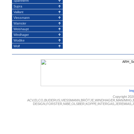
Spartherm
Supra
Vaillant
Viessmann
Wamsler
Weishaupt
Windhager
Wodtke
Wolf
Im
Copyright 202
ACV,ELCO,BUDERUS,VIESSMANN,BRÖTJE,WINDHAGER,MAN/MHG,
DESIGN,FORSTER,NIBE,OLSBER,KOPPE,INTERGAS,JEREMIAS,JUN