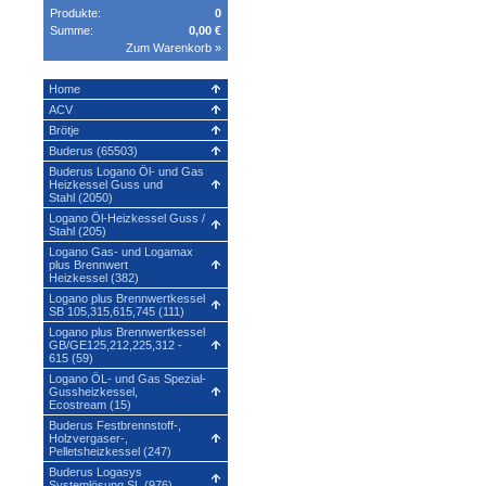
Produkte:
0
Summe:
0,00 €
Zum Warenkorb »
Home
ACV
Brötje
Buderus (65503)
Buderus Logano Öl- und Gas
Heizkessel Guss und
Stahl (2050)
Logano Öl-Heizkessel Guss /
Stahl (205)
Logano Gas- und Logamax
plus Brennwert
Heizkessel (382)
Logano plus Brennwertkessel
SB 105,315,615,745 (111)
Logano plus Brennwertkessel
GB/GE125,212,225,312 -
615 (59)
Logano ÖL- und Gas Spezial-
Gussheizkessel,
Ecostream (15)
Buderus Festbrennstoff-,
Holzvergaser-,
Pelletsheizkessel (247)
Buderus Logasys
Systemlösung SL (976)