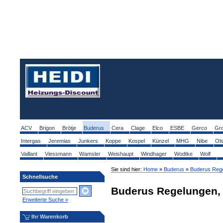
ACV
Brigon
Brötje
Buderus
Cera
Clage
Elco
ESBE
Gerco
Gr
Intergas
Jeremias
Junkers
Koppe
Kospel
Künzel
MHG
Nibe
Ol
Vaillant
Viessmann
Wamsler
Weishaupt
Windhager
Wodtke
Wolf
Sie sind hier:
Home
»
Buderus
»
Buderus Rege
Schnellsuche
Buderus Regelungen,
Erweiterte Suche »
Ihr Warenkorb