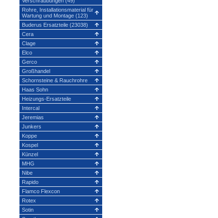
Verschraubungen (49)
Rohre, Installationsmaterial für
Wartung und Montage (123)
Buderus Ersatzteile (23038)
Cera
Clage
Elco
Gerco
Großhandel
Schornsteine & Rauchrohre
Haas Sohn
Heizungs-Ersatzteile
Intercal
Jeremias
Junkers
Koppe
Kospel
Künzel
MHG
Nibe
Rapido
Flamco Flexcon
Rotex
Sotin