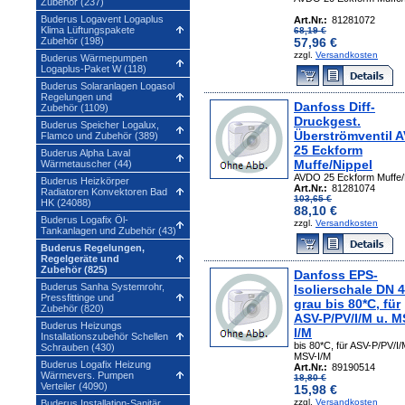
Zubehör (237)
Buderus Logavent Logaplus
Art.Nr.:
81281072
Klima Lüftungspakete
68,19 €
Zubehör (198)
57,96 €
zzgl.
Versandkosten
Buderus Wärmepumpen
Logaplus-Paket W (118)
Buderus Solaranlagen Logasol
Regelungen und
Danfoss Diff-
Zubehör (1109)
Druckgest.
Buderus Speicher Logalux,
Überströmventil 
Flamco und Zubehör (389)
25 Eckform
Buderus Alpha Laval
Muffe/Nippel
Wärmetauscher (44)
AVDO 25 Eckform Muffe/
Buderus Heizkörper
Art.Nr.:
81281074
Radiatoren Konvektoren Bad
103,65 €
HK (24088)
88,10 €
Buderus Logafix Öl-
zzgl.
Versandkosten
Tankanlagen und Zubehör (43)
Buderus Regelungen,
Regelgeräte und
Zubehör (825)
Danfoss EPS-
Buderus Sanha Systemrohr,
Isolierschale DN 4
Pressfittinge und
grau bis 80*C, für
Zubehör (820)
ASV-P/PV/I/M u. M
Buderus Heizungs
I/M
Installationszubehör Schellen
bis 80*C, für ASV-P/PV/I/
Schrauben (430)
MSV-I/M
Buderus Logafix Heizung
Art.Nr.:
89190514
Wärmevers. Pumpen
18,80 €
Verteiler (4090)
15,98 €
zzgl.
Versandkosten
Buderus Installation-Sanitär