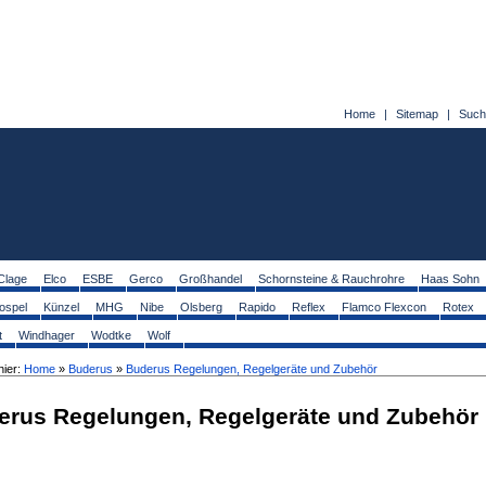
Home
|
Sitemap
|
Such
Clage
Elco
ESBE
Gerco
Großhandel
Schornsteine & Rauchrohre
Haas Sohn
ospel
Künzel
MHG
Nibe
Olsberg
Rapido
Reflex
Flamco Flexcon
Rotex
t
Windhager
Wodtke
Wolf
hier:
Home
»
Buderus
»
Buderus Regelungen, Regelgeräte und Zubehör
erus Regelungen, Regelgeräte und Zubehör