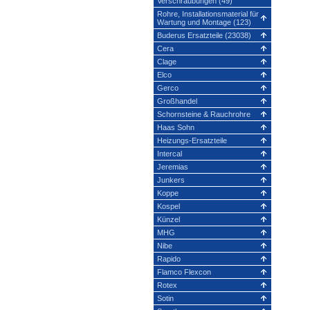
Verschraubungen (49)
Rohre, Installationsmaterial für
Wartung und Montage (123)
Buderus Ersatzteile (23038)
Cera
Clage
Elco
Gerco
Großhandel
Schornsteine & Rauchrohre
Haas Sohn
Heizungs-Ersatzteile
Intercal
Jeremias
Junkers
Koppe
Kospel
Künzel
MHG
Nibe
Rapido
Flamco Flexcon
Rotex
Sotin