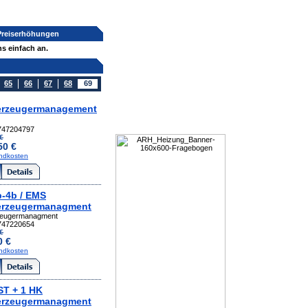
 Preiserhöhungen
s einfach an.
65
66
67
68
69
rzeugermanagement
747204797
€
50 €
ndkosten
-4b / EMS
rzeugermanagment
eugermanagment
747220654
€
0 €
ndkosten
T + 1 HK
rzeugermanagment