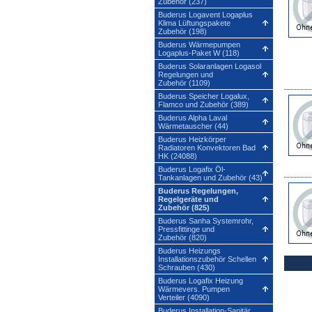
Zubehör (237)
Buderus Logavent Logaplus
Klima Lüftungspakete
Zubehör (198)
Buderus Wärmepumpen
Logaplus-Paket W (118)
Buderus Solaranlagen Logasol
Regelungen und
Zubehör (1109)
Buderus Speicher Logalux,
Flamco und Zubehör (389)
Buderus Alpha Laval
Wärmetauscher (44)
Buderus Heizkörper
Radiatoren Konvektoren Bad
HK (24088)
Buderus Logafix Öl-
Tankanlagen und Zubehör (43)
Buderus Regelungen,
Regelgeräte und
Zubehör (825)
Buderus Sanha Systemrohr,
Pressfittinge und
Zubehör (820)
Buderus Heizungs
Installationszubehör Schellen
Schrauben (430)
Buderus Logafix Heizung
Wärmevers. Pumpen
Verteiler (4090)
Buderus Installation-Sanitär