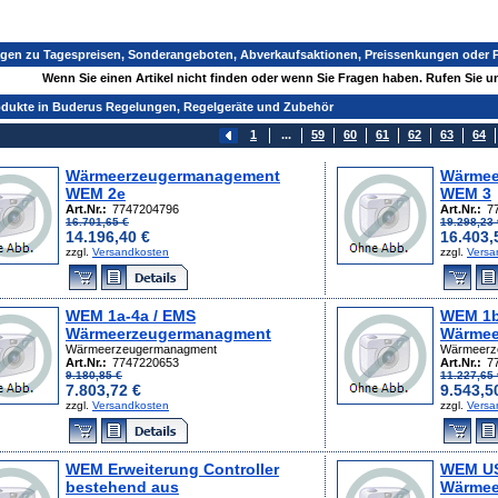
agen zu Tagespreisen, Sonderangeboten, Abverkaufsaktionen, Preissenkungen oder
Wenn Sie einen Artikel nicht finden oder wenn Sie Fragen haben. Rufen Sie un
odukte in Buderus Regelungen, Regelgeräte und Zubehör
1
...
59
60
61
62
63
64
Wärmeerzeugermanagement
Wärmee
WEM 2e
WEM 3
Art.Nr.:
7747204796
Art.Nr.:
7
16.701,65 €
19.298,23 
14.196,40 €
16.403,
zzgl.
Versandkosten
zzgl.
Versa
WEM 1a-4a / EMS
WEM 1b
Wärmeerzeugermanagment
Wärmee
Wärmeerzeugermanagment
Wärmeerz
Art.Nr.:
7747220653
Art.Nr.:
7
9.180,85 €
11.227,65 
7.803,72 €
9.543,5
zzgl.
Versandkosten
zzgl.
Versa
WEM Erweiterung Controller
WEM US
bestehend aus
Wärmee