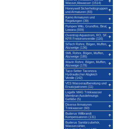
Wasser,Abwasser (1514)
Honeywell Sicherheitsgruppen
und Armaturen (83)
Kamo Armaturen und
Regelungen (39)
Pumpen Wilo, Grundfos, Biral,
Lowara (559)
Oventrop Aquastrom, RO, SF,
KFR Freistromventile (116)
SiTech Rohre, Bögen, Muffen,
Abzweige (136)
SML Rohre, Bögen, Muffen,
Abzweige (185)
Wavin Rohre, Bögen, Muffen,
Abzweige (178)
Taco-Setter Taconova
Hydraulischer Abgleich
Ventile (142)
VES Wasseraufbereitung und
Ersatzpatronen (11)
Logafix MAG Trinkwasser
Membran Ausdehnungs
Gefäße (5)
Diverse Armaturen
Trinkwasser (60)
Buderus Willbrandt
Kompensatoren (131)
Buderus Sanitärzubehör,
Wasserzähler,