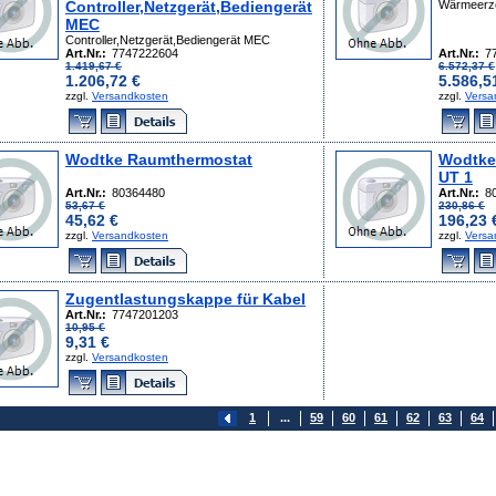
Controller,Netzgerät,Bediengerät
Wärmeerz
MEC
Controller,Netzgerät,Bediengerät MEC
Art.Nr.:
7747222604
Art.Nr.:
7
1.419,67 €
6.572,37 €
1.206,72 €
5.586,5
zzgl.
Versandkosten
zzgl.
Versa
Wodtke Raumthermostat
Wodtke
UT 1
Art.Nr.:
80364480
Art.Nr.:
8
53,67 €
230,86 €
45,62 €
196,23 
zzgl.
Versandkosten
zzgl.
Versa
Zugentlastungskappe für Kabel
Art.Nr.:
7747201203
10,95 €
9,31 €
zzgl.
Versandkosten
1
...
59
60
61
62
63
64