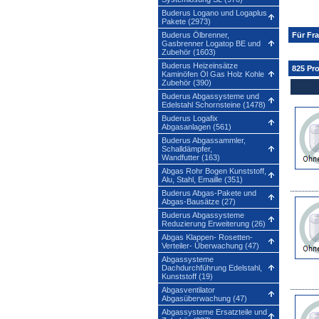
Buderus Logano und Logaplus
Pakete (2973)
Buderus Ölbrenner,
Für Fr
Gasbrenner Logatop BE und
Zubehör (1603)
Buderus Heizeinsätze
825 Pr
Kaminöfen Öl Gas Holz Kohle
Zubehör (390)
Buderus Abgassysteme und
Edelstahl Schornsteine (1478)
Buderus Logafix
Abgasanlagen (561)
Buderus Abgassammler,
Schalldämpfer,
Wandfutter (163)
Abgas Rohr Bogen Kunststoff,
Alu, Stahl, Emaille (351)
Buderus Abgas-Pakete und
Abgas-Bausätze (27)
Buderus Abgassysteme
Reduzierung Erweiterung (26)
Abgas Klappen- Rosetten-
Verteiler- Überwachung (47)
Abgassysteme
Dachdurchführung Edelstahl,
Kunststoff (19)
Abgasventilator
Abgasüberwachung (47)
Abgassysteme Ersatzteile und