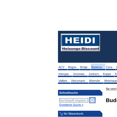
ACV
Brigon
Brötje
Buderus
Cera
Intergas
Jeremias
Junkers
Koppe
K
Vaillant
Viessmann
Wamsler
Weishaup
Sie sind 
Schnellsuche
Bud
Erweiterte Suche »
Ihr Warenkorb