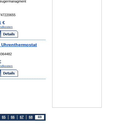
eugermanagment
747220655
1 €
ndkosten
 Uhrenthermostat
0364482
€
ndkosten
65
66
67
68
69