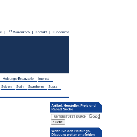
e
|
Warenkorb
|
Kontakt
|
Kundeninfo
Heizungs-Ersatzteile
Intercal
Seitron
Sotin
Spartherm
Supra
Artikel, Hersteller, Preis und
Rabatt Suche
Wenn Sie den Heizungs-
Discount weiter empfehlen