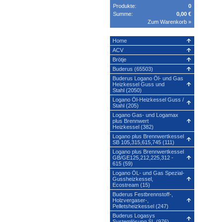
Produkte:
0
Summe:
0,00 €
Zum Warenkorb »
Home
ACV
Brötje
Buderus (65503)
Buderus Logano Öl- und Gas
Heizkessel Guss und
Stahl (2050)
Logano Öl-Heizkessel Guss /
Stahl (205)
Logano Gas- und Logamax
plus Brennwert
Heizkessel (382)
Logano plus Brennwertkessel
SB 105,315,615,745 (111)
Logano plus Brennwertkessel
GB/GE125,212,225,312 -
615 (59)
Logano ÖL- und Gas Spezial-
Gussheizkessel,
Ecostream (15)
Buderus Festbrennstoff-,
Holzvergaser-,
Pelletsheizkessel (247)
Buderus Logasys
Systemlösung SL (976)