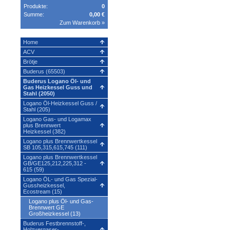
Produkte:
0
Summe:
0,00 €
Zum Warenkorb »
Home
ACV
Brötje
Buderus (65503)
Buderus Logano Öl- und
Gas Heizkessel Guss und
Stahl (2050)
Logano Öl-Heizkessel Guss /
Stahl (205)
Logano Gas- und Logamax
plus Brennwert
Heizkessel (382)
Logano plus Brennwertkessel
SB 105,315,615,745 (111)
Logano plus Brennwertkessel
GB/GE125,212,225,312 -
615 (59)
Logano ÖL- und Gas Spezial-
Gussheizkessel,
Ecostream (15)
Logano plus Öl- und Gas-
Brennwert GE
Großheizkessel (13)
Buderus Festbrennstoff-,
Holzvergaser-,