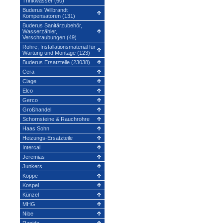
Trinkwasser (60)
Buderus Willbrandt
Kompensatoren (131)
Buderus Sanitärzubehör,
Wasserzähler,
Verschraubungen (49)
Rohre, Installationsmaterial für
Wartung und Montage (123)
Buderus Ersatzteile (23038)
Cera
Clage
Elco
Gerco
Großhandel
Schornsteine & Rauchrohre
Haas Sohn
Heizungs-Ersatzteile
Intercal
Jeremias
Junkers
Koppe
Kospel
Künzel
MHG
Nibe
Rapido