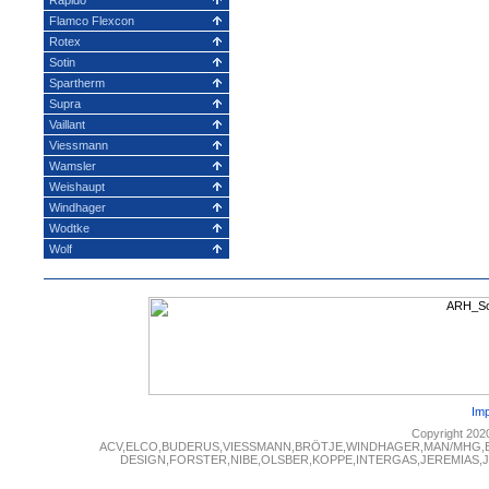
Flamco Flexcon
Rotex
Sotin
Spartherm
Supra
Vaillant
Viessmann
Wamsler
Weishaupt
Windhager
Wodtke
Wolf
Im
Copyright 202
ACV,ELCO,BUDERUS,VIESSMANN,BRÖTJE,WINDHAGER,MAN/MHG,
DESIGN,FORSTER,NIBE,OLSBER,KOPPE,INTERGAS,JEREMIAS,JUN