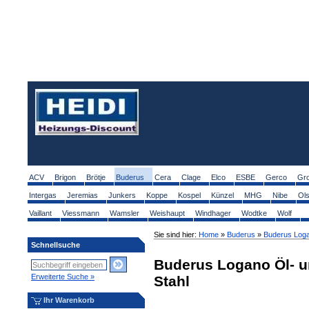
ACV
Brigon
Brötje
Buderus
Cera
Clage
Elco
ESBE
Gerco
Gr
Intergas
Jeremias
Junkers
Koppe
Kospel
Künzel
MHG
Nibe
Ol
Vaillant
Viessmann
Wamsler
Weishaupt
Windhager
Wodtke
Wolf
Sie sind hier:
Home
»
Buderus
»
Buderus Loga
Schnellsuche
Buderus Logano Öl- u
Erweiterte Suche »
Stahl
Ihr Warenkorb