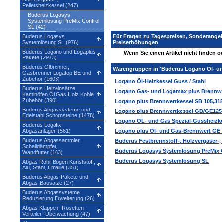
Pelletsheizkessel (247)
Buderus Logasys
Systemlösung PreMix Control
SL (42)
Buderus Logasys
Für Fragen zu Tagespreisen, Sonderange
Systemlösung SL (976)
Preiserhöhungen
Buderus Logano und Logaplus
Wenn Sie einen Artikel nicht finden 
Pakete (2973)
Buderus Ölbrenner,
Warengruppen in 'Buderus Logano Öl- un
Gasbrenner Logatop BE und
Zubehör (1603)
Logano Öl-Heizkessel Guss / Stahl
Buderus Heizeinsätze
Logano Gas- und Logamax plus Brennwe
Kaminöfen Öl Gas Holz Kohle
Zubehör (390)
Logano plus Brennwertkessel SB 105,315
Buderus Abgassysteme und
Logano plus Brennwertkessel GB/GE125,2
Edelstahl Schornsteine (1478)
Logano ÖL- und Gas Spezial-Gussheizke
Buderus Logafix
Abgasanlagen (561)
Logano plus Öl- und Gas-Brennwert GE 
Buderus Abgassammler,
Buderus Festbrennstoff-, Holzvergaser-, 
Schalldämpfer,
Buderus Logasys Systemlösung PreMix 
Wandfutter (163)
Buderus Logasys Systemlösung SL
Abgas Rohr Bogen Kunststoff,
Alu, Stahl, Emaille (351)
Buderus Abgas-Pakete und
Abgas-Bausätze (27)
Buderus Abgassysteme
Reduzierung Erweiterung (26)
Abgas Klappen- Rosetten-
Verteiler- Überwachung (47)