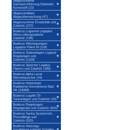
Abgassysteme
Dachdurchführung Edelstahl,
Kunststoff (19)
Abgasventilator
Abgasüberwachung (47)
Abgassysteme Ersatzteile und
Zubehör (237)
Buderus Logavent Logaplus
Klima Lüftungspakete
Zubehör (198)
Buderus Wärmepumpen
Logaplus-Paket W (118)
Buderus Solaranlagen Logasol
Regelungen und
Zubehör (1109)
Buderus Speicher Logalux,
Flamco und Zubehör (389)
Buderus Alpha Laval
Wärmetauscher (44)
Buderus Heizkörper
Radiatoren Konvektoren Bad
HK (24088)
Buderus Logafix Öl-
Tankanlagen und Zubehör (43)
Buderus Regelungen,
Regelgeräte und Zubehör (825)
Buderus Sanha Systemrohr,
Pressfittinge und
Zubehör (820)
Buderus Heizungs
Installationszubehör Schellen