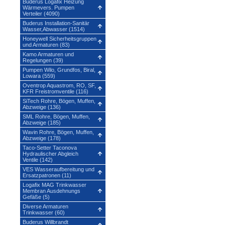
Buderus Logafix Heizung
Wärmevers. Pumpen
Verteiler (4090)
Buderus Installation-Sanitär
Wasser,Abwasser (1514)
Honeywell Sicherheitsgruppen
und Armaturen (83)
Kamo Armaturen und
Regelungen (39)
Pumpen Wilo, Grundfos, Biral,
Lowara (559)
Oventrop Aquastrom, RO, SF,
KFR Freistromventile (116)
SiTech Rohre, Bögen, Muffen,
Abzweige (136)
SML Rohre, Bögen, Muffen,
Abzweige (185)
Wavin Rohre, Bögen, Muffen,
Abzweige (178)
Taco-Setter Taconova
Hydraulischer Abgleich
Ventile (142)
VES Wasseraufbereitung und
Ersatzpatronen (11)
Logafix MAG Trinkwasser
Membran Ausdehnungs
Gefäße (5)
Diverse Armaturen
Trinkwasser (60)
Buderus Willbrandt