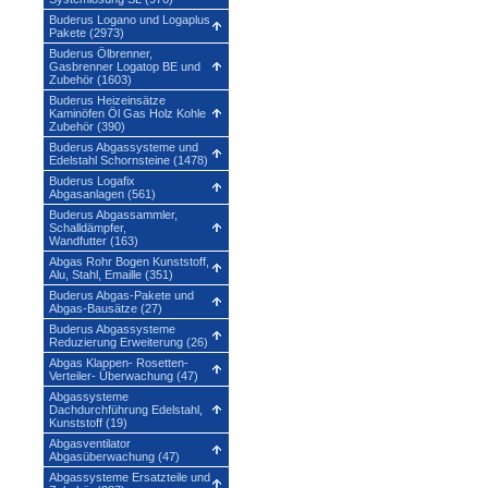
Buderus Logano und Logaplus
Pakete (2973)
Buderus Ölbrenner,
Gasbrenner Logatop BE und
Zubehör (1603)
Buderus Heizeinsätze
Kaminöfen Öl Gas Holz Kohle
Zubehör (390)
Buderus Abgassysteme und
Edelstahl Schornsteine (1478)
Buderus Logafix
Abgasanlagen (561)
Buderus Abgassammler,
Schalldämpfer,
Wandfutter (163)
Abgas Rohr Bogen Kunststoff,
Alu, Stahl, Emaille (351)
Buderus Abgas-Pakete und
Abgas-Bausätze (27)
Buderus Abgassysteme
Reduzierung Erweiterung (26)
Abgas Klappen- Rosetten-
Verteiler- Überwachung (47)
Abgassysteme
Dachdurchführung Edelstahl,
Kunststoff (19)
Abgasventilator
Abgasüberwachung (47)
Abgassysteme Ersatzteile und