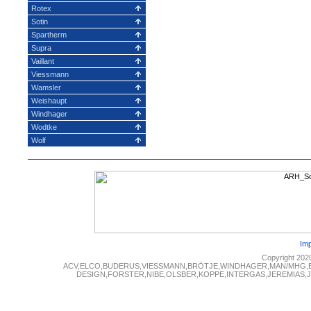
Rotex
Sotin
Spartherm
Supra
Vaillant
Viessmann
Wamsler
Weishaupt
Windhager
Wodtke
Wolf
Im
Copyright 202
ACV,ELCO,BUDERUS,VIESSMANN,BRÖTJE,WINDHAGER,MAN/MHG,
DESIGN,FORSTER,NIBE,OLSBER,KOPPE,INTERGAS,JEREMIAS,JUN