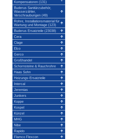
Kompensatoren (131)
Buderus Sanitärzubehör,
Wasserzähler,
Verschraubungen (49)
Rohre, Installationsmaterial für
Wartung und Montage (123)
Buderus Ersatzteile (23038)
Cera
Clage
Elco
Gerco
Großhandel
Schornsteine & Rauchrohre
Haas Sohn
Heizungs-Ersatzteile
Intercal
Jeremias
Junkers
Koppe
Kospel
Künzel
MHG
Nibe
Rapido
Flamco Flexcon