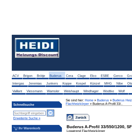
ACV
Brigon
Brötje
Buderus
Cera
Clage
Elco
ESBE
Gerco
Gr
Intergas
Jeremias
Junkers
Koppe
Kospel
Künzel
MHG
Nibe
Ol
Vaillant
Viessmann
Wamsler
Weishaupt
Windhager
Wodtke
Wolf
Sie sind hier:
Home
»
Buderus
»
Buderus Heiz
Flachheizkörper
» Buderus A-Profil 33/..
Schnellsuche
Erweiterte Suche »
Buderus A-Profil 33/550/1200, SF
Ihr Warenkorb
Logatrend Flachheizkörper