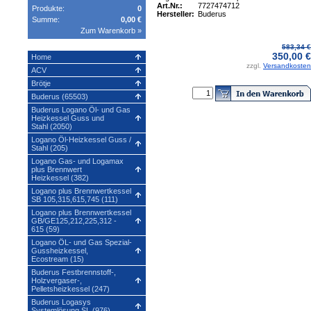
Art.Nr.:
7727474712
Produkte:
0
Hersteller:
Buderus
Summe:
0,00 €
Zum Warenkorb »
583,34 €
350,00 €
Home
zzgl.
Versandkosten
ACV
Brötje
Buderus (65503)
Buderus Logano Öl- und Gas
Heizkessel Guss und
Stahl (2050)
Logano Öl-Heizkessel Guss /
Stahl (205)
Logano Gas- und Logamax
plus Brennwert
Heizkessel (382)
Logano plus Brennwertkessel
SB 105,315,615,745 (111)
Logano plus Brennwertkessel
GB/GE125,212,225,312 -
615 (59)
Logano ÖL- und Gas Spezial-
Gussheizkessel,
Ecostream (15)
Buderus Festbrennstoff-,
Holzvergaser-,
Pelletsheizkessel (247)
Buderus Logasys
Systemlösung SL (976)