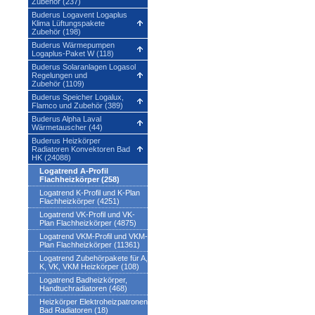
Zubehör (237)
Buderus Logavent Logaplus
Klima Lüftungspakete
Zubehör (198)
Buderus Wärmepumpen
Logaplus-Paket W (118)
Buderus Solaranlagen Logasol
Regelungen und
Zubehör (1109)
Buderus Speicher Logalux,
Flamco und Zubehör (389)
Buderus Alpha Laval
Wärmetauscher (44)
Buderus Heizkörper
Radiatoren Konvektoren Bad
HK (24088)
Logatrend A-Profil
Flachheizkörper (258)
Logatrend K-Profil und K-Plan
Flachheizkörper (4251)
Logatrend VK-Profil und VK-
Plan Flachheizkörper (4875)
Logatrend VKM-Profil und VKM-
Plan Flachheizkörper (11361)
Logatrend Zubehörpakete für A,
K, VK, VKM Heizkörper (108)
Logatrend Badheizkörper,
Handtuchradiatoren (468)
Heizkörper Elektroheizpatronen
Bad Radiatoren (18)