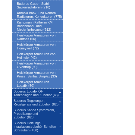
Buderus Guss-, Stahl-
Säulenradiatoren (710)
Arbonia Bank- und Röhren
Radiatoren, Konvektoren (775)
Kampmann Katherm KM
Bodenkanal- und
Niederflurheizung (912)
Heizkörper Armaturen von
Danfoss (56)
Heizkörper Armaturen von
Honeywell (72)
Heizkörper Armaturen von
Heimeier (42)
Heizkörper Armaturen von
Oventrop (99)
Heizkörper Armaturen von
Pruss, Sanha, Simplex (33)
Heizkörper Armaturen
Logafix (50)
Buderus Logafix Öl-
Tankanlagen und Zubehör (43)
Buderus Regelungen,
Regelgeräte und Zubehör (825)
Buderus Sanha Systemrohr,
Pressfittinge und
Zubehör (820)
Buderus Heizungs
Installationszubehör Schellen
Schrauben (430)