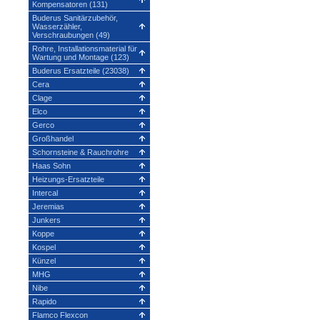
Kompensatoren (131)
Buderus Sanitärzubehör,
Wasserzähler,
Verschraubungen (49)
Rohre, Installationsmaterial für
Wartung und Montage (123)
Buderus Ersatzteile (23038)
Cera
Clage
Elco
Gerco
Großhandel
Schornsteine & Rauchrohre
Haas Sohn
Heizungs-Ersatzteile
Intercal
Jeremias
Junkers
Koppe
Kospel
Künzel
MHG
Nibe
Rapido
Flamco Flexcon