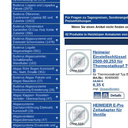
Buderus Logano und Logaplus
Pakete (2973)
Buderus Ölbrenner,
Gasbrenner Logatop BE und
Für Fragen zu Tagespreisen, Sonderange
Zubehör (1603)
Preiserhöhungen
Buderus Heizeinsätze
Wenn Sie einen Artikel nicht finden 
Kaminöfen Öl Gas Holz Kohle
Zubehör (390)
42 Produkte in Heizkörper Armaturen von
Buderus Abgassysteme und
Edelstahl Schornsteine (1478)
Buderus Logafix
Abgasanlagen (561)
Heimeier
Einstellschlüssel
Buderus Abgassammler,
Schalldämpfer,
2500-00.253 für
Wandfutter (163)
Thermostatkopf T
Abgas Rohr Bogen Kunststoff,
B
Alu, Stahl, Emaille (351)
für Thermostatkopf Typ 
Buderus Abgas-Pakete und
Art.Nr.:
80489080
Abgas-Bausätze (27)
13,92 €
8,35 €
Buderus Abgassysteme
zzgl.
Versandkosten
Reduzierung Erweiterung (26)
Abgas Klappen- Rosetten-
Verteiler- Überwachung (47)
Abgassysteme
HEIMEIER E-Pro
Dachdurchführung Edelstahl,
Zeitadapter für
Kunststoff (19)
Ventile
Abgasventilator
Abgasüberwachung (47)
Abgassysteme Ersatzteile und