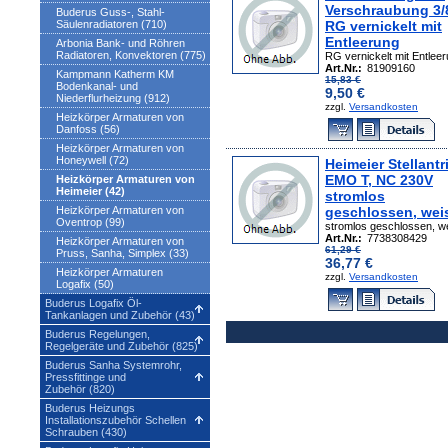
Verschraubung 3/
Buderus Guss-, Stahl-
Säulenradiatoren (710)
RG vernickelt mit
Entleerung
Arbonia Bank- und Röhren
Radiatoren, Konvektoren (775)
RG vernickelt mit Entlee
Art.Nr.:
81909160
Kampmann Katherm KM
15,83 €
Bodenkanal- und
9,50 €
Niederflurheizung (912)
zzgl.
Versandkosten
Heizkörper Armaturen von
Danfoss (56)
Heizkörper Armaturen von
Honeywell (72)
Heimeier Stellantr
EMO T, NC 230V
Heizkörper Armaturen von
Heimeier (42)
stromlos
Heizkörper Armaturen von
geschlossen, wei
Oventrop (99)
stromlos geschlossen, w
Art.Nr.:
7738308429
Heizkörper Armaturen von
61,29 €
Pruss, Sanha, Simplex (33)
36,77 €
Heizkörper Armaturen
zzgl.
Versandkosten
Logafix (50)
Buderus Logafix Öl-
Tankanlagen und Zubehör (43)
Buderus Regelungen,
Regelgeräte und Zubehör (825)
Buderus Sanha Systemrohr,
Pressfittinge und
Zubehör (820)
Buderus Heizungs
Installationszubehör Schellen
Schrauben (430)