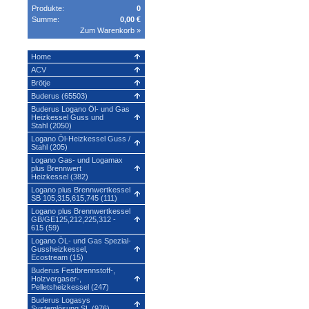
Produkte:
0
Summe:
0,00 €
Zum Warenkorb »
Home
ACV
Brötje
Buderus (65503)
Buderus Logano Öl- und Gas
Heizkessel Guss und
Stahl (2050)
Logano Öl-Heizkessel Guss /
Stahl (205)
Logano Gas- und Logamax
plus Brennwert
Heizkessel (382)
Logano plus Brennwertkessel
SB 105,315,615,745 (111)
Logano plus Brennwertkessel
GB/GE125,212,225,312 -
615 (59)
Logano ÖL- und Gas Spezial-
Gussheizkessel,
Ecostream (15)
Buderus Festbrennstoff-,
Holzvergaser-,
Pelletsheizkessel (247)
Buderus Logasys
Systemlösung SL (976)