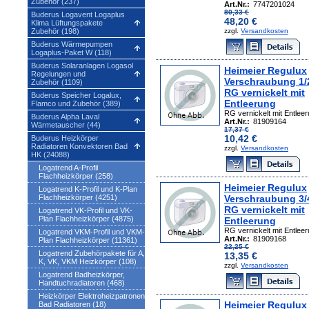
Zubehör (237)
Art.Nr.:
7747201024
80,33 €
Buderus Logavent Logaplus
48,20 €
Klima Lüftungspakete
Zubehör (198)
zzgl.
Versandkosten
Buderus Wärmepumpen
Logaplus-Paket W (118)
Buderus Solaranlagen Logasol
Heimeier Regulux
Regelungen und
Verschraubung 1/
Zubehör (1109)
RG vernickelt mit
Buderus Speicher Logalux,
Entleerung
Flamco und Zubehör (389)
RG vernickelt mit Entlee
Buderus Alpha Laval
Art.Nr.:
81909164
Wärmetauscher (44)
17,37 €
10,42 €
Buderus Heizkörper
Radiatoren Konvektoren Bad
zzgl.
Versandkosten
HK (24088)
Logatrend A-Profil
Flachheizkörper (258)
Heimeier Regulux
Logatrend K-Profil und K-Plan
Flachheizkörper (4251)
Verschraubung 3/
RG vernickelt mit
Logatrend VK-Profil und VK-
Plan Flachheizkörper (4875)
Entleerung
RG vernickelt mit Entlee
Logatrend VKM-Profil und VKM-
Art.Nr.:
81909168
Plan Flachheizkörper (11361)
22,25 €
Logatrend Zubehörpakete für A,
13,35 €
K, VK, VKM Heizkörper (108)
zzgl.
Versandkosten
Logatrend Badheizkörper,
Handtuchradiatoren (468)
Heizkörper Elektroheizpatronen
Heimeier Regulux
Bad Radiatoren (18)