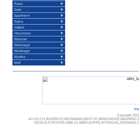
Rotex
Sotin
Spartherm
Supra
Vaillant
Viessmann
Wamsler
Weishaupt
Windhager
Wodtke
Wolf
Im
Copyright 202
ACV,ELCO,BUDERUS,VIESSMANN,BRÖTJE,WINDHAGER,MAN/MHG,
DESIGN,FORSTER,NIBE,OLSBER,KOPPE,INTERGAS,JEREMIAS,JUN