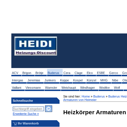
ACV
Brigon
Brötje
Buderus
Cera
Clage
Elco
ESBE
Gerco
Gr
Intergas
Jeremias
Junkers
Koppe
Kospel
Künzel
MHG
Nibe
Ol
Vaillant
Viessmann
Wamsler
Weishaupt
Windhager
Wodtke
Wolf
Sie sind hier:
Home
»
Buderus
»
Buderus Heiz
Armaturen von Heimeier
Schnellsuche
Heizkörper Armaturen
Erweiterte Suche »
Ihr Warenkorb