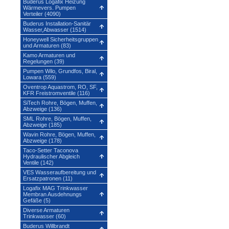
Buderus Logafix Heizung
Wärmevers. Pumpen
Verteiler (4090)
Buderus Installation-Sanitär
Wasser,Abwasser (1514)
Honeywell Sicherheitsgruppen
und Armaturen (83)
Kamo Armaturen und
Regelungen (39)
Pumpen Wilo, Grundfos, Biral,
Lowara (559)
Oventrop Aquastrom, RO, SF,
KFR Freistromventile (116)
SiTech Rohre, Bögen, Muffen,
Abzweige (136)
SML Rohre, Bögen, Muffen,
Abzweige (185)
Wavin Rohre, Bögen, Muffen,
Abzweige (178)
Taco-Setter Taconova
Hydraulischer Abgleich
Ventile (142)
VES Wasseraufbereitung und
Ersatzpatronen (11)
Logafix MAG Trinkwasser
Membran Ausdehnungs
Gefäße (5)
Diverse Armaturen
Trinkwasser (60)
Buderus Willbrandt