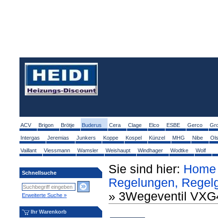
ACV
Brigon
Brötje
Buderus
Cera
Clage
Elco
ESBE
Gerco
Gr
Intergas
Jeremias
Junkers
Koppe
Kospel
Künzel
MHG
Nibe
Ol
Vaillant
Viessmann
Wamsler
Weishaupt
Windhager
Wodtke
Wolf
Sie sind hier:
Home
Schnellsuche
Regelungen, Regelg
» 3Wegeventil VXG4
Erweiterte Suche »
Ihr Warenkorb