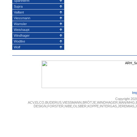
Spartherm
Supra
Vaillant
Viessmann
Wamsler
Weishaupt
Windhager
Wodtke
Wolf
Im
Copyright 202
ACV,ELCO,BUDERUS,VIESSMANN,BRÖTJE,WINDHAGER,MAN/MHG,
DESIGN,FORSTER,NIBE,OLSBER,KOPPE,INTERGAS,JEREMIAS,JUN