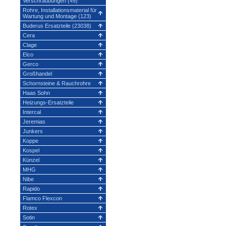
Verschraubungen (49)
Rohre, Installationsmaterial für
Wartung und Montage (123)
Buderus Ersatzteile (23038)
Cera
Clage
Elco
Gerco
Großhandel
Schornsteine & Rauchrohre
Haas Sohn
Heizungs-Ersatzteile
Intercal
Jeremias
Junkers
Koppe
Kospel
Künzel
MHG
Nibe
Rapido
Flamco Flexcon
Rotex
Sotin