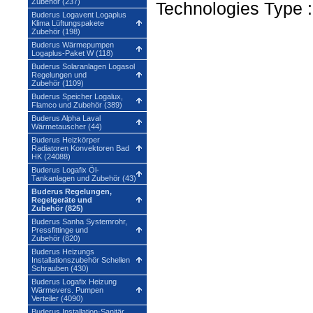
Zubehör (237)
Technologies Type 
Buderus Logavent Logaplus
Klima Lüftungspakete
Zubehör (198)
Buderus Wärmepumpen
Logaplus-Paket W (118)
Buderus Solaranlagen Logasol
Regelungen und
Zubehör (1109)
Buderus Speicher Logalux,
Flamco und Zubehör (389)
Buderus Alpha Laval
Wärmetauscher (44)
Buderus Heizkörper
Radiatoren Konvektoren Bad
HK (24088)
Buderus Logafix Öl-
Tankanlagen und Zubehör (43)
Buderus Regelungen,
Regelgeräte und
Zubehör (825)
Buderus Sanha Systemrohr,
Pressfittinge und
Zubehör (820)
Buderus Heizungs
Installationszubehör Schellen
Schrauben (430)
Buderus Logafix Heizung
Wärmevers. Pumpen
Verteiler (4090)
Buderus Installation-Sanitär