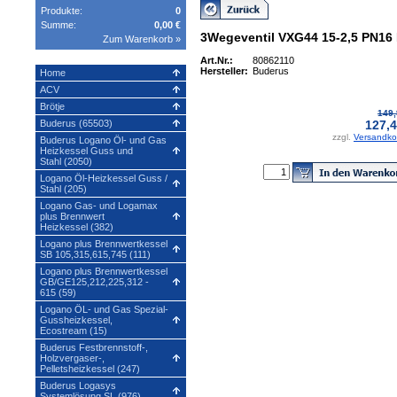
Produkte:
0
Summe:
0,00 €
3Wegeventil VXG44 15-2,5 PN16
Zum Warenkorb »
Art.Nr.:
80862110
Hersteller:
Buderus
Home
ACV
Brötje
149,
Buderus (65503)
127,4
zzgl.
Versandko
Buderus Logano Öl- und Gas
Heizkessel Guss und
Stahl (2050)
Logano Öl-Heizkessel Guss /
Stahl (205)
Logano Gas- und Logamax
plus Brennwert
Heizkessel (382)
Logano plus Brennwertkessel
SB 105,315,615,745 (111)
Logano plus Brennwertkessel
GB/GE125,212,225,312 -
615 (59)
Logano ÖL- und Gas Spezial-
Gussheizkessel,
Ecostream (15)
Buderus Festbrennstoff-,
Holzvergaser-,
Pelletsheizkessel (247)
Buderus Logasys
Systemlösung SL (976)