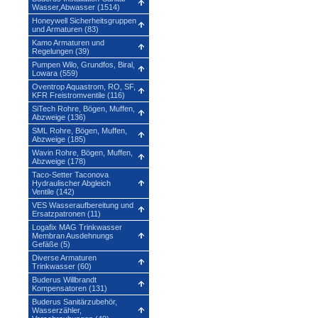
Wasser,Abwasser (1514)
Honeywell Sicherheitsgruppen
und Armaturen (83)
Kamo Armaturen und
Regelungen (39)
Pumpen Wilo, Grundfos, Biral,
Lowara (559)
Oventrop Aquastrom, RO, SF,
KFR Freistromventile (116)
SiTech Rohre, Bögen, Muffen,
Abzweige (136)
SML Rohre, Bögen, Muffen,
Abzweige (185)
Wavin Rohre, Bögen, Muffen,
Abzweige (178)
Taco-Setter Taconova
Hydraulischer Abgleich
Ventile (142)
VES Wasseraufbereitung und
Ersatzpatronen (11)
Logafix MAG Trinkwasser
Membran Ausdehnungs
Gefäße (5)
Diverse Armaturen
Trinkwasser (60)
Buderus Willbrandt
Kompensatoren (131)
Buderus Sanitärzubehör,
Wasserzähler,