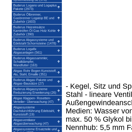
Buderus Logano und Logaplus
Pakete (2973)
Buderus Ölbrenner,
Gasbrenner Logatop BE und
Zubehör (1603)
Buderus Heizeinsätze
Kaminöfen Öl Gas Holz Kohle
Zubehör (390)
Buderus Abgassysteme und
Edelstahl Schornsteine (1478)
Buderus Logafix
Abgasanlagen (561)
Buderus Abgassammler,
Schalldämpfer,
Wandfutter (163)
Abgas Rohr Bogen Kunststoff,
Alu, Stahl, Emaille (351)
Buderus Abgas-Pakete und
Abgas-Bausätze (27)
- Kegel, Sitz und S
Buderus Abgassysteme
Stahl - lineare Venti
Reduzierung Erweiterung (26)
Abgas Klappen- Rosetten-
Außengewindeansch
Verteiler- Überwachung (47)
Abgassysteme
Medien: Wasser von
Dachdurchführung Edelstahl,
Kunststoff (19)
max. 50 % Glykol bi
Abgasventilator
Abgasüberwachung (47)
Nennhub: 5,5 mm Fa
Abgassysteme Ersatzteile und