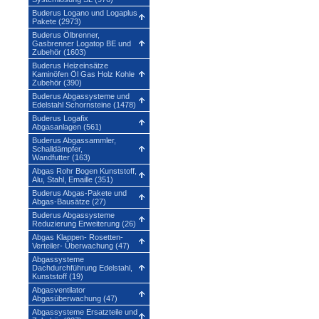
Buderus Logano und Logaplus
Pakete (2973)
Buderus Ölbrenner,
Gasbrenner Logatop BE und
Zubehör (1603)
Buderus Heizeinsätze
Kaminöfen Öl Gas Holz Kohle
Zubehör (390)
Buderus Abgassysteme und
Edelstahl Schornsteine (1478)
Buderus Logafix
Abgasanlagen (561)
Buderus Abgassammler,
Schalldämpfer,
Wandfutter (163)
Abgas Rohr Bogen Kunststoff,
Alu, Stahl, Emaille (351)
Buderus Abgas-Pakete und
Abgas-Bausätze (27)
Buderus Abgassysteme
Reduzierung Erweiterung (26)
Abgas Klappen- Rosetten-
Verteiler- Überwachung (47)
Abgassysteme
Dachdurchführung Edelstahl,
Kunststoff (19)
Abgasventilator
Abgasüberwachung (47)
Abgassysteme Ersatzteile und