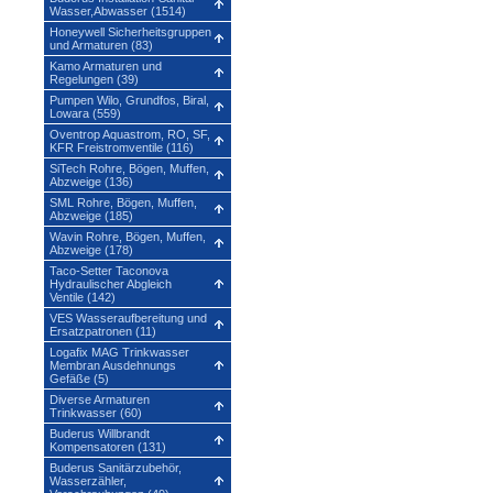
Wasser,Abwasser (1514)
Honeywell Sicherheitsgruppen
und Armaturen (83)
Kamo Armaturen und
Regelungen (39)
Pumpen Wilo, Grundfos, Biral,
Lowara (559)
Oventrop Aquastrom, RO, SF,
KFR Freistromventile (116)
SiTech Rohre, Bögen, Muffen,
Abzweige (136)
SML Rohre, Bögen, Muffen,
Abzweige (185)
Wavin Rohre, Bögen, Muffen,
Abzweige (178)
Taco-Setter Taconova
Hydraulischer Abgleich
Ventile (142)
VES Wasseraufbereitung und
Ersatzpatronen (11)
Logafix MAG Trinkwasser
Membran Ausdehnungs
Gefäße (5)
Diverse Armaturen
Trinkwasser (60)
Buderus Willbrandt
Kompensatoren (131)
Buderus Sanitärzubehör,
Wasserzähler,