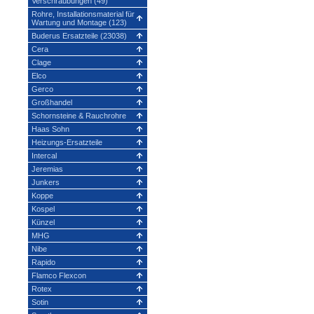
Verschraubungen (49)
Rohre, Installationsmaterial für
Wartung und Montage (123)
Buderus Ersatzteile (23038)
Cera
Clage
Elco
Gerco
Großhandel
Schornsteine & Rauchrohre
Haas Sohn
Heizungs-Ersatzteile
Intercal
Jeremias
Junkers
Koppe
Kospel
Künzel
MHG
Nibe
Rapido
Flamco Flexcon
Rotex
Sotin