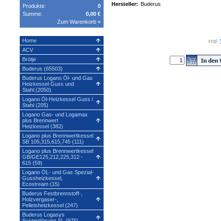
Hersteller:
Buderus
Produkte:
0
Summe:
0,00 €
Zum Warenkorb »
Home
zzgl.
ACV
Brötje
Buderus (65503)
Buderus Logano Öl- und Gas
Heizkessel Guss und
Stahl (2050)
Logano Öl-Heizkessel Guss /
Stahl (205)
Logano Gas- und Logamax
plus Brennwert
Heizkessel (382)
Logano plus Brennwertkessel
SB 105,315,615,745 (111)
Logano plus Brennwertkessel
GB/GE125,212,225,312 -
615 (59)
Logano ÖL- und Gas Spezial-
Gussheizkessel,
Ecostream (15)
Buderus Festbrennstoff-,
Holzvergaser-,
Pelletsheizkessel (247)
Buderus Logasys
Systemlösung SL (976)