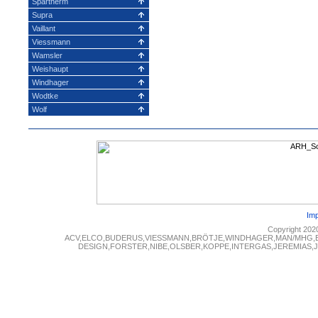
Spartherm
Supra
Vaillant
Viessmann
Wamsler
Weishaupt
Windhager
Wodtke
Wolf
Im
Copyright 202
ACV,ELCO,BUDERUS,VIESSMANN,BRÖTJE,WINDHAGER,MAN/MHG,
DESIGN,FORSTER,NIBE,OLSBER,KOPPE,INTERGAS,JEREMIAS,JUN