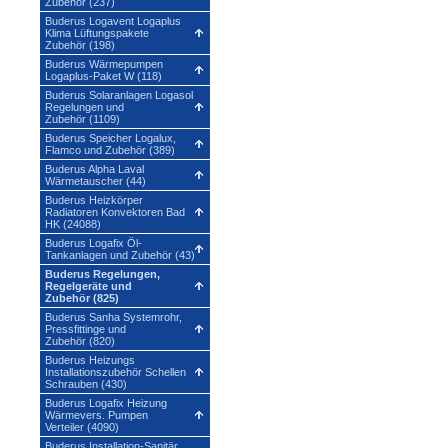
Zubehör (237)
Buderus Logavent Logaplus
Klima Lüftungspakete
Zubehör (198)
Buderus Wärmepumpen
Logaplus-Paket W (118)
Buderus Solaranlagen Logasol
Regelungen und
Zubehör (1109)
Buderus Speicher Logalux,
Flamco und Zubehör (389)
Buderus Alpha Laval
Wärmetauscher (44)
Buderus Heizkörper
Radiatoren Konvektoren Bad
HK (24088)
Buderus Logafix Öl-
Tankanlagen und Zubehör (43)
Buderus Regelungen,
Regelgeräte und
Zubehör (825)
Buderus Sanha Systemrohr,
Pressfittinge und
Zubehör (820)
Buderus Heizungs
Installationszubehör Schellen
Schrauben (430)
Buderus Logafix Heizung
Wärmevers. Pumpen
Verteiler (4090)
Buderus Installation-Sanitär