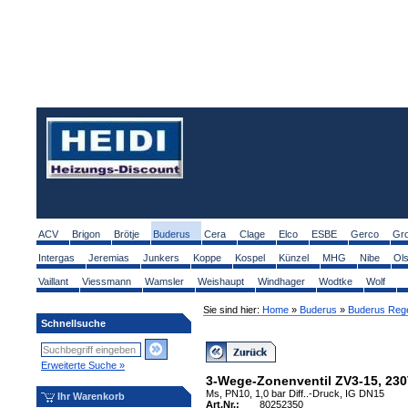
ACV
Brigon
Brötje
Buderus
Cera
Clage
Elco
ESBE
Gerco
Gr
Intergas
Jeremias
Junkers
Koppe
Kospel
Künzel
MHG
Nibe
Ol
Vaillant
Viessmann
Wamsler
Weishaupt
Windhager
Wodtke
Wolf
Sie sind hier:
Home
»
Buderus
»
Buderus Rege
Schnellsuche
Erweiterte Suche »
3-Wege-Zonenventil ZV3-15, 230
Ms, PN10, 1,0 bar Diff..-Druck, IG DN15
Ihr Warenkorb
Art.Nr.:
80252350